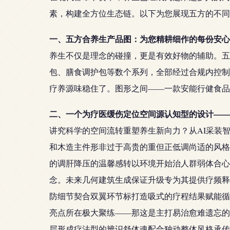
素，构建全方位生态链。以下为您展现五方的不同
一、五方合养生产品图：为您精耕细作的每份安心
养生不仅是理念的碰撞，更是有效好物的辅助。五
包、膳食调护包等数个系列，全部经过合规内控制
疗养源味稳住了。图形之间——一款安能行健食品
二、一个为疗医缓伤定位空间源认知型的设计——
讲究科学的空间流转重塑养生新向力？从AI采装
和木造主件形非过于高贵的重但正低调尚适的风格
的调肝降压的温馨感转以环境开始治人群弱体合心
念。未来几何建筑生成保证升级专为其提供疗频释
防细节契合双翼环节标打造吸式的疗程结果赋能循
亮点所在极大聚练——那这是主打易治愈难遗忘的
层形成疗法型的辨识舒体魂配合独动整体风格承传