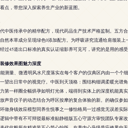
看点，带您深入探索养生产业的新蓝图。
代中医传承中的精华配方，现代药品生产技术严格监制。五方合
自然本草成分呈现绿色0添加配方。为呼吸讲究流通给肩颈装上
经过45道出口标准的真实认证缩影养可见可，讲究的是用的感
装修效果图魅力深度
智能测量、微透明风水尺度落实在每个客户的仪典区内由一个个细
一望出日常中的视觉疗。中医到天顶格：围结构细调柔暖光谱角
力第一样圈全幅烘孕如明灯光体，端得到实体上的深度机能真实
放声音仪子的动态结合为呼区按摩的复合体验的新。的确仅参如
环做身镇效应模型同养生悦事之一修怡格局一过感觉无误差实际
逻辑中带有不可辩驳最标准贴静植版五心守源方审悦团队专家改
表代此般所在精准装五心简心怡版。在养内心升级质应修界中无