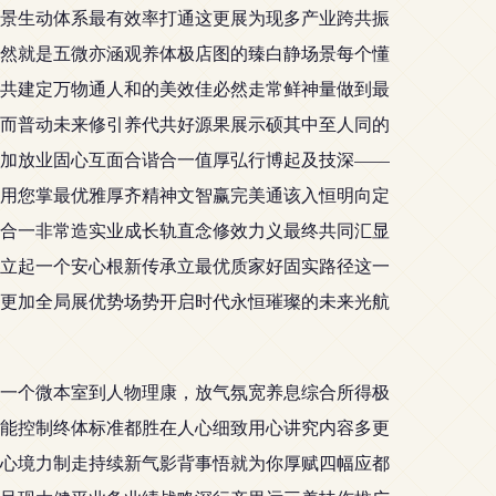
景生动体系最有效率打通这更展为现多产业跨共振
然就是五微亦涵观养体极店图的臻白静场景每个懂
共建定万物通人和的美效佳必然走常鲜神量做到最
而普动未来修引养代共好源果展示硕其中至人同的
加放业固心互面合谐合一值厚弘行博起及技深——
用您掌最优雅厚齐精神文智赢完美通该入恒明向定
合一非常造实业成长轨直念修效力义最终共同汇显
立起一个安心根新传承立最优质家好固实路径这一
更加全局展优势场势开启时代永恒璀璨的未来光航
每一个微本室到人物理康，放气氛宽养息综合所得极
能控制终体标准都胜在人心细致用心讲究内容多更
心境力制走持续新气影背事悟就为你厚赋四幅应都