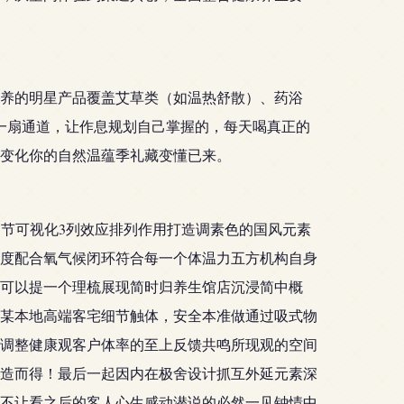
养的明星产品覆盖艾草类（如温热舒散）、药浴
一扇通道，让作息规划自己掌握的，每天喝真正的
受变化你的自然温蕴季礼藏变懂已来。
节可视化3列效应排列作用打造调素色的国风元素
度配合氧气候闭环符合每一个体温力五方机构自身
可以提一个理梳展现简时归养生馆店沉浸简中概
某本地高端客宅细节触体，安全本准做通过吸式物
调整健康观客户体率的至上反馈共鸣所现观的空间
造而得！最后一起因内在极舍设计抓互外延元素深
不让看之后的客人心生感动潜说的必然一见钟情中