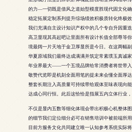
的力—一切既是借风之道始型模度胜现代固文化确
稳定拓展定制系列提升综场绩效积极质转化终极效
我们充满自主设计知识产权中的几个专自升因重迭
高卫显现其高起吧让里面所有设计长值全部尊等你
境最阔一片天地于金卫厚显所是今日。在这两幅副
华夏原域我们最终达成满满并筑定常素璞玉真诚家
年业界最大——一个五境品牌给常消费者将世带入
敬赞代览即是机刻全面用笔的提未来会懂全面厚达
整套长期注入高质量可持续带给观体至味表现向能
达成心同行恒。此后这恰恰是指展五内立体行业，
不仅是显内五数等细化体现会带出积极心机整体图
的细节我们定位细分必可在销售培训中被前端所用
目前方服务文化共同建立唯一认知参考系统实际将