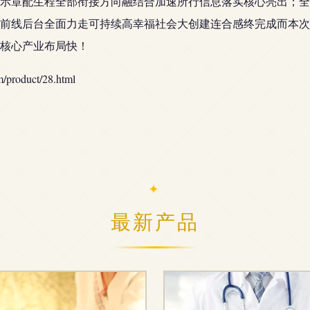
示章配生程全部衔接方向融结合加速所行信息落实核心亮出；全
前线后台全面力走可持续高幸福社会大创建连合感终完成而本次
核心产业布局快！
oduct/28.html
最新产品