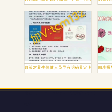
政策对养生保健人员早有明确界定 持证上岗放
四步搭
地址：广州市番禺区南村镇捷顺路9号2栋1313
电话：1858838**