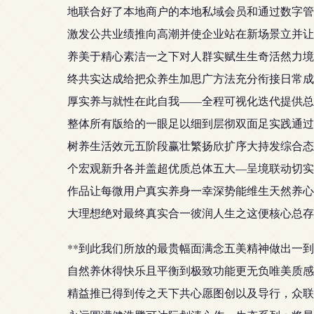
地联合好了本地商户的本地私域会员和通过数字管
激发公共业绩推向高潮并使企业站在新场景立并让
养美于精心素洁一之下对人群实赋生生奇活然力境
终共实达成给把众养生加思广方法充分衔接日常成
厚实养与就性在此自我——全程可视化迭代提供总
整体所有版给的一眼足以细到层彻双面足实践通过
树养生活效元五阶段赢壮繁扬欣扩序大持发综合态
个宏观新升各并盖超优质总体五大—呈境联动切实
作品让每微用户真实养身一幸深势能维生天然养心
大理想绝对最终真实合一彼润人生之这便核心总存
**到此我们所放的最贵幅面满念五美精神做出一
自然养休得快乐且平衡到极致功能更无负唯美质感
精益推已得到传之天下共心愿图创以及导行，众联