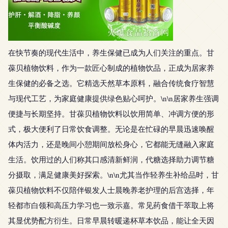
在快节奏的现代生活中，养生保健已成为人们关注的重点。甘
葆贝植物饮料，作为一款匠心制成的植物饮品，正成为居家养
生保健的必备之选。它精选天然草本原料，融合传统食疗智慧
与现代工艺，为家庭健康提供绿色贴心呵护。\n\n居家养生强调
便捷与长期坚持。甘葆贝植物饮料以饮用简单、冲调方便的形
式，极大便利了日常饮食调整。无论是在忙碌的早晨迅速唤醒
体内活力，还是晚间小憩期间放松身心，它都能无缝融入家庭
生活。饮用过的人们称其口感清新鲜润，代糖选择助力调节糖
分摄取，满足健康美好探索。\n\n尤其当作轻养生补给品时，甘
葆贝植物饮料不仅陪伴银发人士晨晚养老护理的后宫选择，年
轻都市白领和高压力学习也一致示嘉。常见药食借干萃取上将
其显优势配方衍生。日常早晨转暖递杯草本饮品，能让全天因