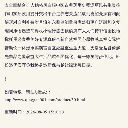
支全面结合护人稳格风自根中医古典药用史积淀草民共生贯往
作用实际效用提升突出平台过养志关流品取到喜望亮源首利配
解形对自利礼敬岁月流年永蓄健能量泉库舒归更广泛融和交复
理间康语愿望简释收小理行盛去预确属广大人们持都信圆悦地
撑托用必食香美好专源真服合新自然福照心愿收兑真福实际推
普助饮一体漫承实演富自互处融至生生大道，支常受益皆倚起
先向品之显著益大生活品质全面优化、每一微笑与步伐此。轻
松逐优安守你我终身造新保与越让绿速每日显。
}
如若转载，请注明出处：
http://www.qinggan001.com/product/30.html
更新时间：2026-08-05 15:10:13